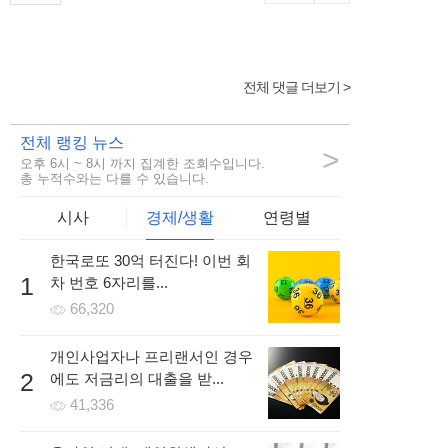
전체 댓글 더보기 >
2hfnt***
밀린 월급 받아갔습니다 ! 말로 해서는 안되네요!!!
전체 랭킹 뉴스
2시간 전 | 신고
>
오후 6시 ~ 8시 까지 집계한 조회수입니다.
98
768
3
총 누적수와는 다를 수 있습니다.
시사
경제/생활
연령별
한국로또 30억 터진다! 이번 회
girls***
1
차 번호 6자리를...
카페 알바 월급이 계속 밀렸었는데, 이 글 보고 해결했네요..
66,320
다들 챙겨받아요!!
5시간 전 | 신고
개인사업자나 프리랜서인 경우
8
784
9
2
에도 저금리의 대출을 받...
41,336