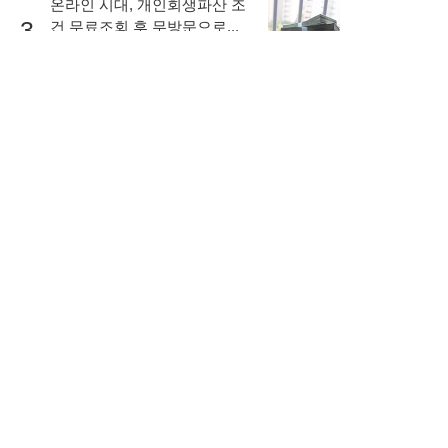
온라인 시대, 개인회생파산 조
3
건 무료조회 후 무방문으로...
67,874
로또 1등 명당은 어디? 당첨 번
4
호 부터 지역까지...
58,445
고금리 대출, 카드돌려막기는
5
이제 끝! 소득이 적어도 ...
55,920
뉴스토픽
뉴스
연예ㆍ스포츠
1
가상 화폐에 대한 전망
NEW
2
함께 복용하면 독이되는 영양제
NEW